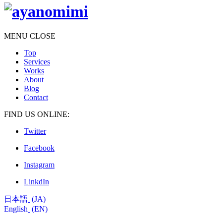
MENU
CLOSE
Top
Services
Works
About
Blog
Contact
FIND US ONLINE:
Twitter
Facebook
Instagram
LinkdIn
日本語
JA
English
EN