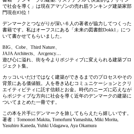
で社会を導く」は現在アマゾンの売れ筋ランキング建築家部
門現在#3位！
デンマークとつながりが深い６人の著者が協力してつくった
書籍です。私はオーフスにある「未来の図書館Dokk1」につ
いて書かせてもらいました。
BIG、Cobe、Third Nature、
JAJA Architects、Arcgency…
遊び心に溢れ、街を今よりポジティブに変えられる建築プロ
ジェクト集。
カッコいいだけではなく建築ができるまでのプロセスやその
背景にある価値観。人を巻き込むコミュニケーションとクリ
エイティビティに託す信頼とお金。時代のニーズに応えなが
らポジティブな方向に社会を導く近年のデンマークの建築に
ついてまとめた一冊です。
この本を片手にデンマークを旅してもらえたら嬉しいです。
著者：Tomonori Makita, Tomofumi Yamashita, Miki Morita,
Yasuhiro Kaneda, Yuhki Udagawa, Aya Okamura